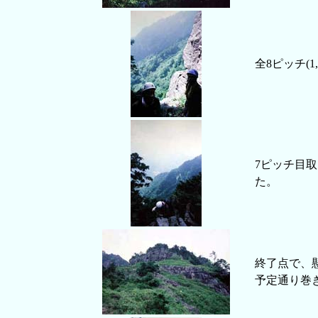
全8ピッチ(1,
7ピッチ目
た。
終了点で、
予定通り巻