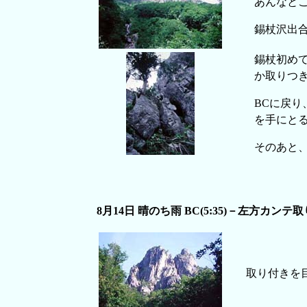
あんなと
錫杖沢出
錫杖初め
か取りつ
BCに戻
を手にとる
そのあと、
8月14日 晴のち雨 BC(5:35)－左方カンテ取り付き
取り付きを