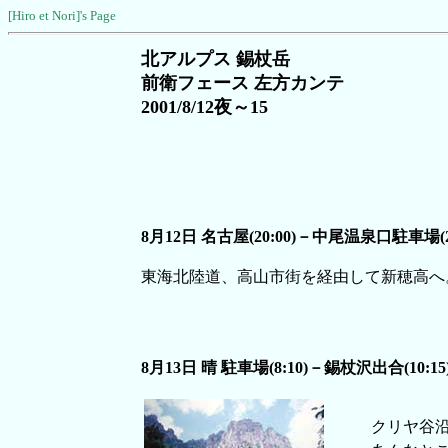
[Hiro et Nori]'s Page
北アルプス 錫杖岳
前衛フェース 左方カンテ
2001/8/12夜～15
8月12日 名古屋(20:00)－中尾温泉口駐車場(24
東海北陸道、高山市街を経由して新穂高へ
8月13日 晴 駐車場(8:10)－錫杖沢出合(10:
クリヤ谷