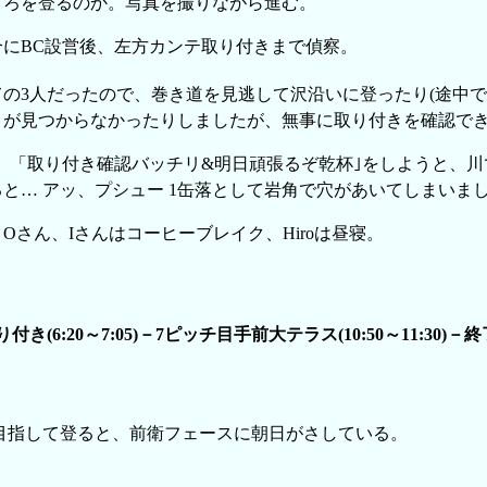
ころを登るのか。写真を撮りながら進む。
合にBC設営後、左方カンテ取り付きまで偵察。
ての3人だったので、巻き道を見逃して沢沿いに登ったり(途中
きが見つからなかったりしましたが、無事に取り付きを確認で
り、「取り付き確認バッチリ&明日頑張るぞ乾杯｣をしようと、
と… アッ、プシュー 1缶落として岩角で穴があいてしまいました
Oさん、Iさんはコーヒーブレイク、Hiroは昼寝。
(6:20～7:05)－7ピッチ目手前大テラス(10:50～11:30)－終了点(1
目指して登ると、前衛フェースに朝日がさしている。