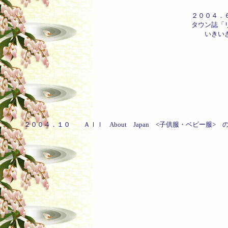
２００４．
タウン誌「リビン
いきいきミセスのコーナーに取
２００４．１０ Ａｌｌ About Japan <子供服・ベ