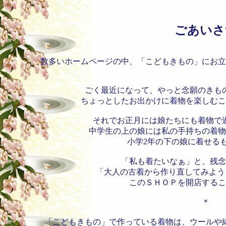
ごあいさ
数多いホームページの中、「こどもきもの」にお立
ごく最近になって、やっと念願のきも
ちょっとしたお出かけに着物を楽しむこ
それでお正月には娘たちにも着物で
中学生の上の娘には私の手持ちの着物
小学2年の下の娘に着せる
「私も着たいなぁ」と、残念
「大人の古着から作り直してみよう
このＳＨＯＰを開店するこ
＊
「こどもきもの」で作っている着物は、ウールや