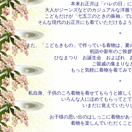
本来お正月は「ハレの日」に
大人がジーンズなどのカジュアルな洋服
こどもだけが「七五三のときの振袖」で
そんな現代のお正月にも着ていただけるよう
＊
また、「こどもきもの」で作っている着物は、夏
初詣や新年のご挨拶
ひなまつり お誕生会 およばれ 
ご親戚の集まりな
もっと気軽に着物を着てみて
＊
私自身、子供のころ着物を着せてもらうと嬉しく
いろ
んな人にほめてもらってと
いまだに覚えていたり
お子様の思い出のはしっこに着物があ
着物を楽しんでいただくこと