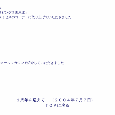
６
グ名古屋北」
り上げていただきました
ビー服> のメールマガジンで紹介していただきました
１周年を迎えて （２００４年７月７日
)
ＴＯＰに戻る