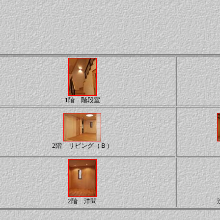
1階 階段室
2階 リビング（Ｂ）
2階 洋間