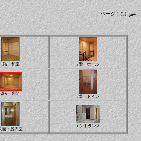
ページ 1 (2)
1階 和室
2階 ホール
2階 客間
2階 トイレ
エントランス
洗面・脱衣室