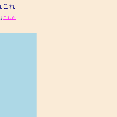
れこれ
は
こちら