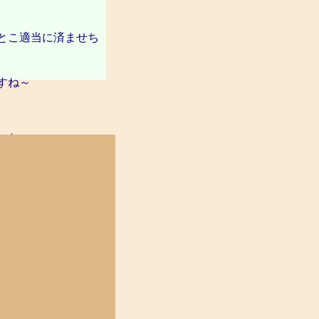
とこ適当に済ませち
すね～
した。
に動物さんのリュッ
、正統派系の私が並
たですよ。
が集まる場所に、若
す。