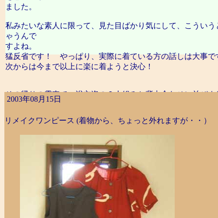
ました。
私みたいな素人に限って、見た目ばかり気にして、こういう
ゃうんで
すよね。
猛反省です！ やっぱり、実際に着ている方の話しは大事で
次からは今まで以上に楽に着ようと決心！
その帰りの電車で、浴衣姿の２人組みと背中合わせに並びま
2003年08月15日
高校生くらいで、ピンクや黄色の、カラフル系の浴衣で背中
クをしょっ
リメイクワンピース (着物から、ちょっと外れますが・・）
ていました。
きもの道系？コスプレ？ストリート系？の着こなしと、まあ
んで
なんとなく周りも彼女たちも「あら？」って感じで面白かっ
「きもの道」とりあえず、浸透しているんですねぇ。若い子
い子が来る
時間帯に最近行った事がないので実態はよくわかんないんで