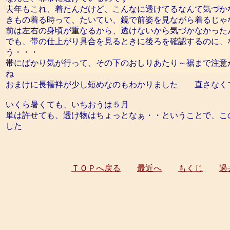
去年もこれ、着たんだけど、こんなに透けてるなんて気づか
きもの着る時って、たいてい、鏡で前姿を見ながら着るじゃ
前は左右の身頃が重なるから、透けないから気づかなかった
でも、帯の仕上がり具合を見るときに後ろを確認するのに、
う・・・
帯にばかり気が行って、その下のおしりあたり～裾まで注意
ね
おまけに長襦袢が少し短めなのもわかりました 直さなく
いくら暑くても、いちおうは５月
単は許せても、透け物はちょっとなぁ・・ということで、こ
した
ＴＯＰへ戻る
最近へ
もくじ
過