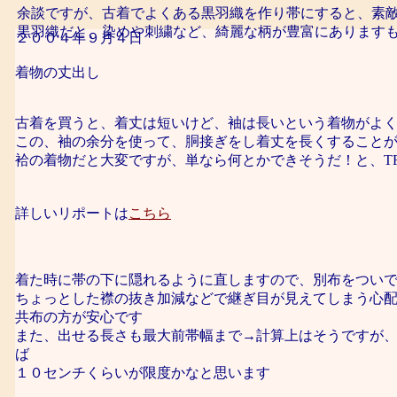
余談ですが、古着でよくある黒羽織を作り帯にすると、素
黒羽織だと、染めや刺繍など、綺麗な柄が豊富にあります
２００４年９月４日
着物の丈出し
古着を買うと、着丈は短いけど、袖は長いという着物がよ
この、袖の余分を使って、胴接ぎをし着丈を長くすること
袷の着物だと大変ですが、単なら何とかできそうだ！と、T
丈出
詳しいリポートは
こちら
着た時に帯の下に隠れるように直しますので、別布をつい
ちょっとした襟の抜き加減などで継ぎ目が見えてしまう心
共布の方が安心です
また、出せる長さも最大前帯幅まで→計算上はそうですが
ば
１０センチくらいが限度かなと思います