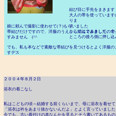
結び目に手先をまきます
大人の帯を使っています
りま
す
娘に頼んで撮影に使わせて(？)もらいました
ここでは２まきして、余
帯結びだけですので、洋服のうえから結んでみましたので
ところの後ろ側に押し込
すみません (^^ゞ
でも、私も本などで素敵な帯結びを見つけるとよく洋服の
すデス
２００４年８月２日
浴衣の着こなし
私はこどもの頃～結婚する前くらいまで、母に浴衣を着せて
「浴衣は衿をあまり抜かないんだよ」とよく言っていました
今でも、古い着付けの本なんかを見るとそう書いてあるもの