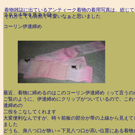
着物雑誌に出ているアンティーク着物の着用写真は、総じて
２００４年６月２１日
それがとても自然で可愛いなぁと思いました
コーリン伊達締め
最近、着物に締めるのはこのコーリン伊達締め（って言うの
ご覧のように、伊達締めにクリップがついているので、これ
達締めの
二役をこなしてくれます
大変便利なんですが、時々前板の部分が帯の上線から見えて
ました
どうも、身八つ口が狭い＝下見八つ口が高い位置にある着物