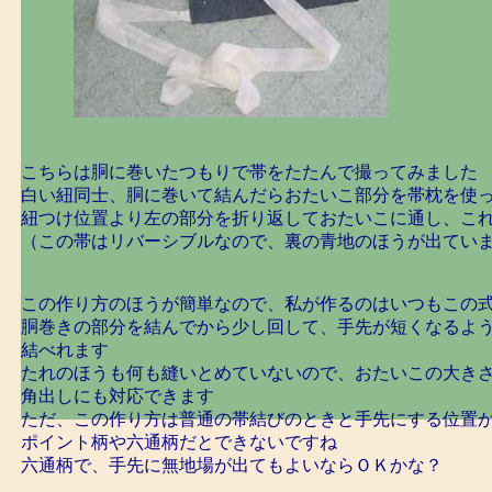
こちらは胴に巻いたつもりで帯をたたんで撮ってみました
白い紐同士、胴に巻いて結んだらおたいこ部分を帯枕を使
紐つけ位置より左の部分を折り返しておたいこに通し、こ
（この帯はリバーシブルなので、裏の青地のほうが出てい
この作り方のほうが簡単なので、私が作るのはいつもこの
胴巻きの部分を結んでから少し回して、手先が短くなるよ
結べれます
たれのほうも何も縫いとめていないので、おたいこの大き
角出しにも対応できます
ただ、この作り方は普通の帯結びのときと手先にする位置
ポイント柄や六通柄だとできないですね
六通柄で、手先に無地場が出てもよいならＯＫかな？