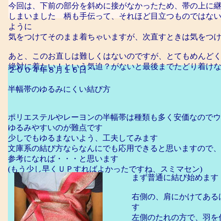
今回は、下前の部分を斜めに接がなかったため、帯の上に
しまいました 柄も手伝って、それほど目立つものではな
ように
気をつけてそのまま着ちゃいますが、次直すときは気をつ
あと、このお直しは難しくはないのですが、とてもめんど
絶対に着たい！という気迫？がないと最後までたどり着け
２００４年８月１６日
半幅帯のゆるみにくい結び方
ポリエステルやレーヨンの半幅帯は種類も多く安価なのでウ
ゆるみやすいのが難点です
少しでもゆるまないよう、工夫してみます
文庫系の結び方ならなんにでも応用できると思いますので、
参考になれば・・・と思います
(もう少し早くＵＰすればよかったですね、スミマセン)
まず普通に結び始めます
右側の、肩にかけてある
す
左側のたれの方で、羽を