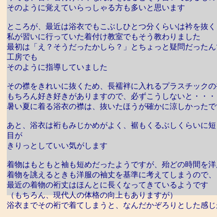
そのように覚えていらっしゃる方も多いと思います
ところが、最近は浴衣でもこぶしひとつ分くらいは衿を抜く
私が習いに行っていた着付け教室でもそう教わりました
最初は「え？そうだったかしら？」とちょっと疑問だったん
工房でも
そのように指導していました
その襟をきれいに抜くため、長襦袢に入れるプラスチックの
もちろん好き好きがありますので、必ずこうしないと・・・
暑い夏に着る浴衣の襟は、抜いたほうが確かに涼しかったで
あと、浴衣は裄もみじかめがよく、裾もくるぶしくらいに短
目が
きりっとしていい気がします
着物はもともと袖も短めだったようですが、殆どの時間を洋
着物を誂えるときも洋服の袖丈を基準に考えてしまうので、
最近の着物の裄丈はほんとに長くなってきているようです
（もちろん、現代人の体格の向上もありますが）
浴衣までその裄で着てしまうと、なんだかぞろりとした感じ