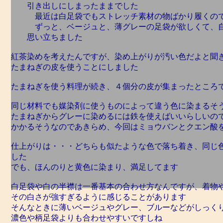
引き出しにしまったままでした
最近は白足袋でもストレッチ素材の物ばかり履くの
ずっと、ベージュと、薄グレーの足袋が欲しくて、自
思い立ちました
紅茶染めを考えたんですが、染め上がりが汚い色だよと聞
たまねぎの皮を使うことにしました
たまねぎを使う料理が続き、４個分の皮が集まったところ
同じ材料でも媒染剤に使うものによって違う色に染まるそ
たまねぎからグレーに染めるには鉄を使えばいいらしいの
かかるそうなのであきらめ、今回はミョウバンとクエン酸
仕上がりは・・・どちらも似たような色で落ち着き、同じ
した
でも、ほんのりと黄色に染まり、満足してます
白足袋や白の半襟は一番基本の合わせ方なんですが、着物
その白さが強すぎるように感じることがあります
そんなときに薄いベージュやグレー、ブルーなどがしっく
濃色や柄足袋よりも合わせやすいですしね