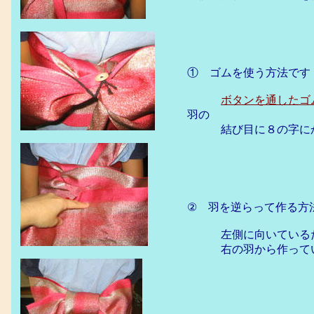
① ゴムを使う方法です
ボタンを通したゴ
羽の
結び目に８の字にか
② 羽を逆らって作る方
左側に向いているた
右の羽から作ってい