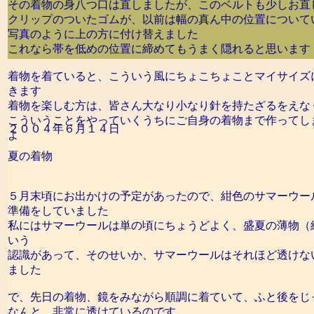
その着物の身八つ口は直しましたが、このベルトも少しお直
クリップのついたゴムが、以前は幅の真ん中の位置について
写真のように上の方に付け替えました
これなら帯を低めの位置に締めてもうまく隠れると思います
着物を着ていると、こういう風にちょこちょことマイサイズ
きます
着物を楽しむ方は、皆さん大なり小なり針を持たざるをえな
こういうことをやっていくうちにご自身の着物まで作ってし
２００４年６月１４日
よ
夏の着物
５月末頃にお出かけの予定があったので、紺色のサマーウー
準備をしていました
私にはサマーウールは単の頃にちょうどよく、盛夏の薄物（
いう
認識があって、そのせいか、サマーウールはそれほど透けな
ました
で、先日の着物、鏡をみながら順調に着ていて、ふと後をじ
なんと、非常に透けているのです